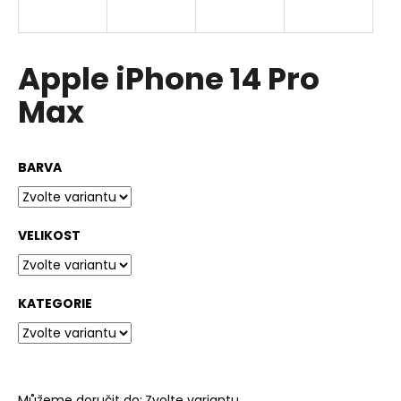
a
j
í
Apple iPhone 14 Pro
t
Max
?
BARVA
HLEDAT
VELIKOST
D
o
KATEGORIE
p
o
r
u
Můžeme doručit do:
Zvolte variantu