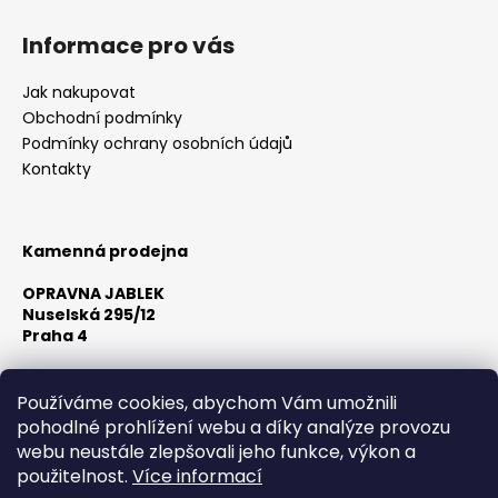
Informace pro vás
Jak nakupovat
Obchodní podmínky
Podmínky ochrany osobních údajů
Kontakty
Kamenná prodejna
OPRAVNA JABLEK
Nuselská 295/12
Praha 4
Otevírací doba:
Po-Pá 10:00 - 18:00
Používáme cookies, abychom Vám umožnili
Sobota Dle předchozí domluvy
pohodlné prohlížení webu a díky analýze provozu
Neděle Zavřeno
webu neustále zlepšovali jeho funkce, výkon a
použitelnost.
Více informací