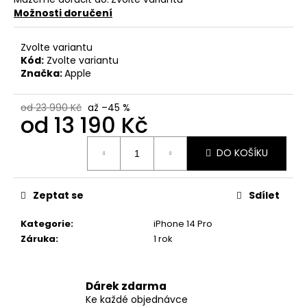
č
Možnosti doručení
u
j
e
Zvolte variantu
m
Kód:
Zvolte variantu
Značka:
Apple
e
od 23 990 Kč
až –45 %
od
13 190 Kč
APPLE
IPHONE
12
Měrná
PRO
DO KOŠÍKU
cena:
MAX
8
490
Zeptat se
Sdílet
Kč
Původně:
Kategorie
:
iPhone 14 Pro
13
Záruka
:
1 rok
490
Kč
Dárek zdarma
Ke každé objednávce