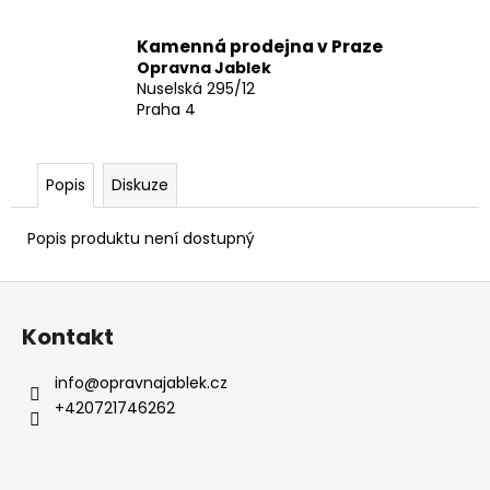
Kamenná prodejna v Praze
Opravna Jablek
Nuselská 295/12
Praha 4
Popis
Diskuze
Popis produktu není dostupný
Z
á
Kontakt
p
a
info
@
opravnajablek.cz
t
+420721746262
í