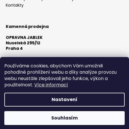
Kontakty
a
j
í
Kamenná prodejna
t
?
OPRAVNA JABLEK
Nuselská 295/12
Praha 4
Otevírací doba:
Po-Pá 10:00 - 18:00
Používáme cookies, abychom Vám umožnili
HLEDAT
Sobota Dle předchozí domluvy
pohodlné prohlížení webu a díky analýze provozu
Neděle Zavřeno
webu neustále zlepšovali jeho funkce, výkon a
použitelnost.
Více informací
D
o
Nastavení
p
Vytvořil Shoptet
o
Copyright 2026
Opravna Jablek
. Všechna práva
r
Souhlasím
vyhrazena.
u