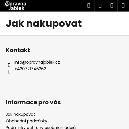
K
Přejít
Hledat
Náku
M
Přihlášen
na
o
obsah
Zpět
Zpět
košík
š
Jak nakupovat
í
C
k
Z
o
á
p
Kontakt
p
o
a
t
info
@
opravnajablek.cz
t
ř
+420721746262
í
e
b
u
j
Informace pro vás
e
t
Jak nakupovat
e
Obchodní podmínky
n
Podmínky ochrany osobních údajů