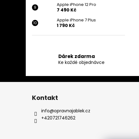
Apple iPhone 12 Pro
7 490 Kč
Apple iPhone 7 Plus
1 790 Kč
Dárek zdarma
Ke každé objednávce
Z
á
Kontakt
p
a
info
@
opravnajablek.cz
t
+420721746262
í