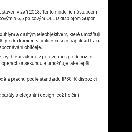
edstaven v září 2018. Tento model je nástupcem
palcovým a 6,5 palcovým OLED displejem Super
oúhlým a druhým teleobjektivem, které umožňují
th přední kameru s funkcemi jako například Face
zpoznávání obličeje.
 zrychlení výkonu v porovnání s předchozími
ů operací za sekundu a umožňuje také lepší
odě a prachu podle standardu IP68. K dispozici
aparáty a elegantní design, což ho činí