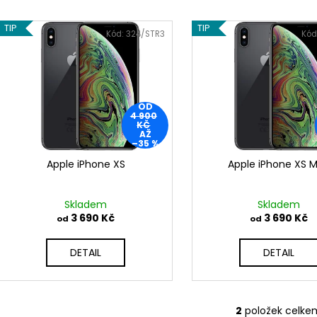
APPLE IPHONE XS
APPLE IPHONE X
e
V
3 690 Kč
3 790 Kč
n
TIP
TIP
ý
Původně:
4 900 Kč
Původně:
4 490
Kód:
324/STR3
Kód
í
p
p
i
r
s
o
p
OD
4 900
d
r
KČ
AŽ
u
o
–35 %
k
d
Apple iPhone XS
Apple iPhone XS 
t
u
ů
k
Skladem
Skladem
t
3 690 Kč
3 690 Kč
od
od
ů
DETAIL
DETAIL
2
položek celke