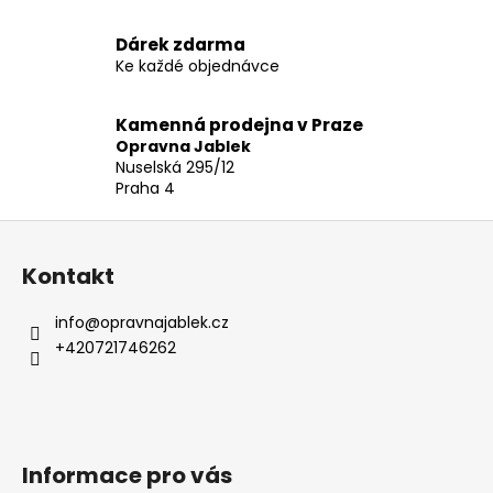
č
v
u
l
Dárek zdarma
j
á
Ke každé objednávce
e
d
m
a
e
c
Kamenná prodejna v Praze
Opravna Jablek
í
Nuselská 295/12
p
APPLE
Praha 4
r
IPHONE
v
13
Z
k
8
á
y
Kontakt
390
p
Kč
v
Původně:
a
ý
info
@
opravnajablek.cz
11
t
p
+420721746262
390
i
Kč
í
s
u
Informace pro vás