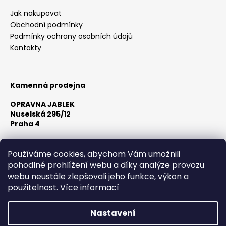
Jak nakupovat
Obchodní podmínky
Podmínky ochrany osobních údajů
Kontakty
Kamenná prodejna
OPRAVNA JABLEK
Nuselská 295/12
Praha 4
Otevírací doba:
Po-Pá 10:00 - 18:00
Používáme cookies, abychom Vám umožnili
Sobota Dle předchozí domluvy
pohodlné prohlížení webu a díky analýze provozu
Neděle Zavřeno
webu neustále zlepšovali jeho funkce, výkon a
použitelnost.
Více informací
Nastavení
Vytvořil Shoptet